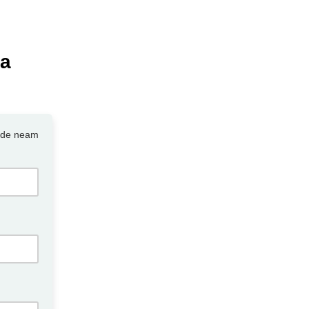
ca
 de neam